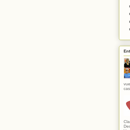
Ent
vue
cas
Cla
Des