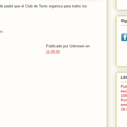
de padel que el Club de Tenis organiza para todos los
Sí
om
Publicado por
Unknown
en
11:09:00
LE
Pu
esc
10
Po
em
16: