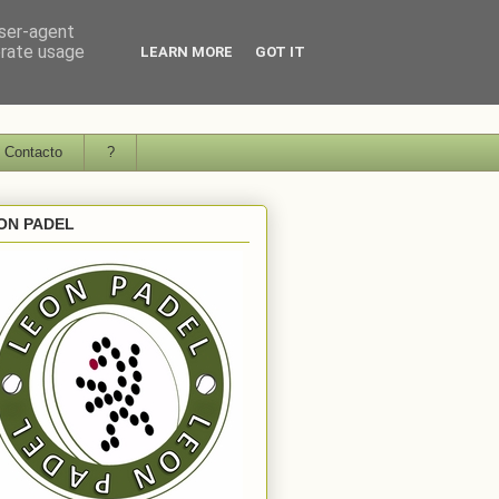
user-agent
erate usage
LEARN MORE
GOT IT
Contacto
?
ON PADEL