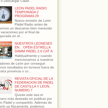
 o Descargar Clasif...
LEON PADEL RADIO
TEMPORADA 2
PROGRAMA 29
Nuevo emisión de León
Pádel Radio antes de
ernos un descanso bien merecido
 vacaciones por el final de
porada en el...
NUESTROS LEONESES
EN... OPEN ESTRELLA
DAMM PADEL 2.0 CAT A
Habitualmente y cuando
mencionamos a nuestros
adores de León por conseguir
nos resultados en torneos fuera de
stra provincia o co...
REVISTA OFICIAL DE LA
FEDERACION DE PADEL
DE CASTILLA Y LEON,
NUMERO 7
Quizás este sea el
ero más deseado en publicar por
n Pádel y compartirlo. Además de
erlo ya fisicamente, podemos