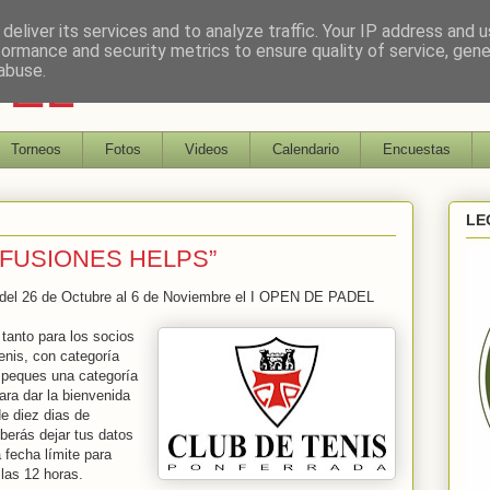
deliver its services and to analyze traffic. Your IP address and 
formance and security metrics to ensure quality of service, gen
DEL
abuse.
Torneos
Fotos
Videos
Calendario
Encuestas
LE
NFUSIONES HELPS”
a del 26 de Octubre al 6 de Noviembre el I OPEN DE PADEL
tanto para los socios
enis, con categoría
 peques una categoría
ara dar la bienvenida
e diez dias de
berás dejar tus datos
a fecha límite para
 las 12 horas.