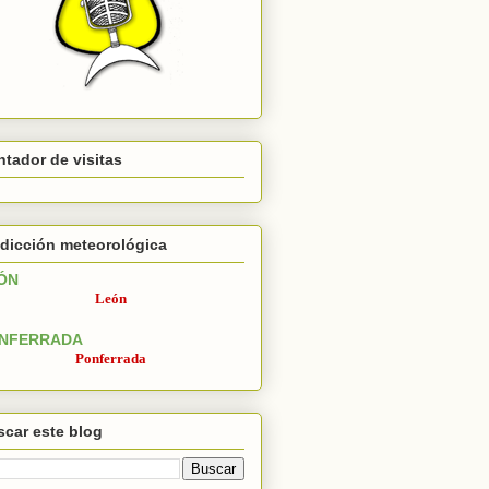
tador de visitas
dicción meteorológica
ÓN
León
NFERRADA
Ponferrada
car este blog