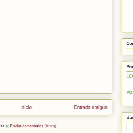
Con
Pre
LE
PO
Inicio
Entrada antigua
Bus
rse a:
Enviar comentarios (Atom)