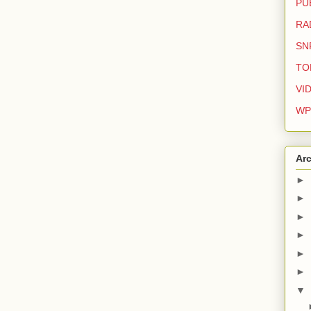
PU
RA
SN
TO
VI
WP
Arc
►
►
►
►
►
►
▼