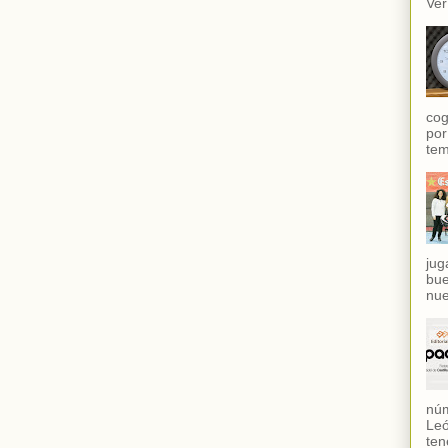
Ver
cog
por
tem
jug
bue
nue
núm
Leó
ten