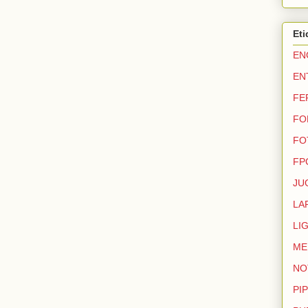
Eti
EN
EN
FE
FO
FO
FP
JU
LA
LI
ME
NO
PIP