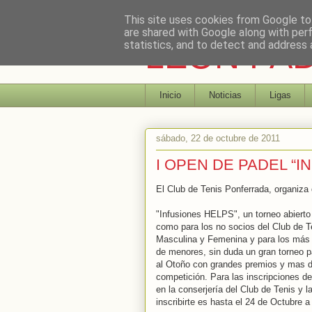
This site uses cookies from Google to 
are shared with Google along with per
LEON PA
statistics, and to detect and address 
Inicio
Noticias
Ligas
sábado, 22 de octubre de 2011
I OPEN DE PADEL “I
El Club de Tenis Ponferrada, organiz
"Infusiones HELPS", un torneo abierto 
como para los no socios del Club de T
Masculina y Femenina y para los más
de menores, sin duda un gran torneo p
al Otoño con grandes premios y mas d
competición. Para las inscripciones de
en la conserjería del Club de Tenis y l
inscribirte es hasta el 24 de Octubre a