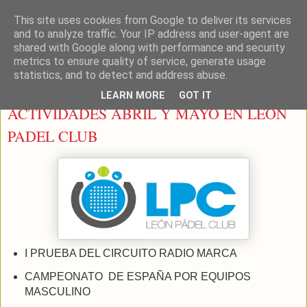
This site uses cookies from Google to deliver its services
LEON PADEL
and to analyze traffic. Your IP address and user-agent are
shared with Google along with performance and security
metrics to ensure quality of service, generate usage
statistics, and to detect and address abuse.
sábado, 28 de abril de 2012
LEARN MORE
GOT IT
ACTIVIDADES ABRIL Y MAYO EN LEON
PADEL CLUB
I PRUEBA DEL CIRCUITO RADIO MARCA
CAMPEONATO DE ESPAÑA POR EQUIPOS
MASCULINO