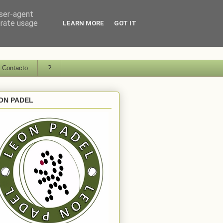
user-agent
erate usage
LEARN MORE
GOT IT
Contacto
?
ON PADEL