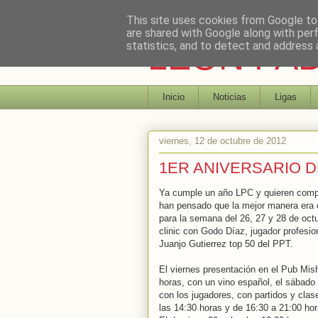
This site uses cookies from Google to 
are shared with Google along with per
LEON PA
statistics, and to detect and address 
Inicio
Noticias
Ligas
viernes, 12 de octubre de 2012
1ER ANIVERSARIO D
Ya cumple un año LPC y quieren compa
han pensado que la mejor manera era 
para la semana del 26, 27 y 28 de oct
clinic con Godo Díaz, jugador profesio
Juanjo Gutierrez top 50 del PPT.
El viernes presentación en el Pub Mish
horas, con un vino español, el sábado 
con los jugadores, con partidos y clas
las 14:30 horas y de 16:30 a 21:00 hor