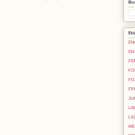
Bus
Eti
EN
EN
FE
FO
FO
FP
JU
LA
LI
ME