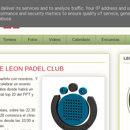
deliver its services and to analyze traffic. Your IP address and 
formance and security metrics to ensure quality of service, gen
DEL
abuse.
Torneos
Fotos
Videos
Calendario
Encuestas
LE
E LEON PADEL CLUB
rtirlo con nosotros. Y
celebrar un evento
ubre donde habrá un
nal top 20 del PPT y
iara, sobre las 22.30
28 comienza el clinic
es desde las 10:00 a
as.