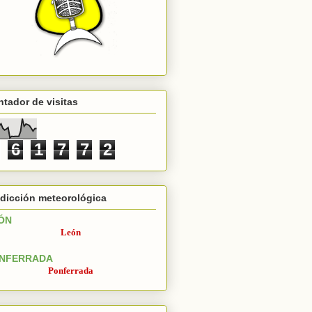
tador de visitas
6
1
7
7
2
dicción meteorológica
ÓN
León
NFERRADA
Ponferrada