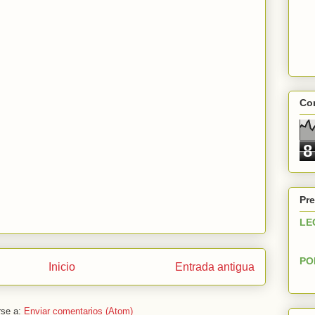
Con
8
Pre
LE
PO
Inicio
Entrada antigua
rse a:
Enviar comentarios (Atom)