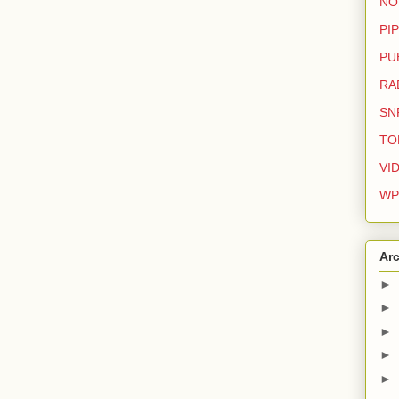
NO
PIP
PU
RA
SN
TO
VI
WP
Arc
►
►
►
►
►