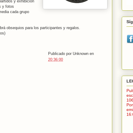
artidos y exhibición
s y fotos
media cada grupo
Sí
brá obsequios para los participantes y regalos.
os)
Publicado por
Unknown
en
20:36:00
LE
Pu
esc
10
Po
em
16: