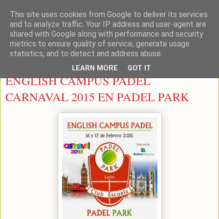
This site uses cookies from Google to deliver its services
LEON PADEL
and to analyze traffic. Your IP address and user-agent are
shared with Google along with performance and security
metrics to ensure quality of service, generate usage
statistics, and to detect and address abuse.
martes, 10 de febrero de 2015
LEARN MORE
GOT IT
ENGLISH CAMPUS PADEL
CARNAVAL 2015 EN PADEL PARK