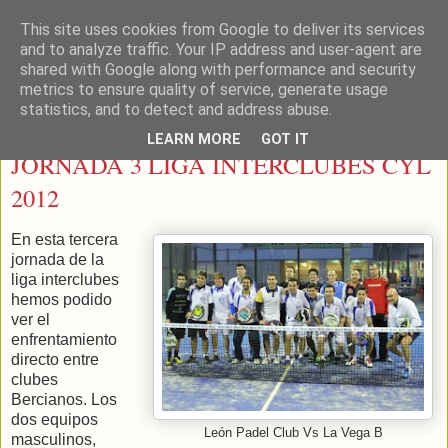
This site uses cookies from Google to deliver its services
LEON PADEL
and to analyze traffic. Your IP address and user-agent are
shared with Google along with performance and security
metrics to ensure quality of service, generate usage
statistics, and to detect and address abuse.
martes, 7 de febrero de 2012
LEARN MORE
GOT IT
JORNADA 3 LIGA INTERCLUBES CYL
2012
En esta tercera
jornada de la
liga interclubes
hemos podido
ver el
enfrentamiento
directo entre
clubes
Bercianos. Los
dos equipos
León Padel Club Vs La Vega B
masculinos,