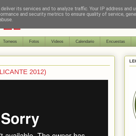
deliver its services and to analyze traffic. Your IP address and 
formance and security metrics to ensure quality of service, gen
DEL
abuse.
Torneos
Fotos
Videos
Calendario
Encuestas
LE
LICANTE 2012)