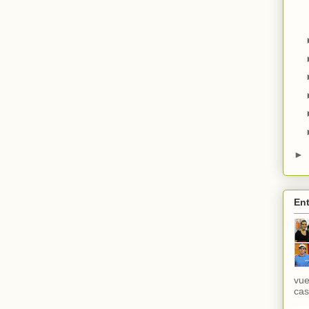
►
Ent
vue
cas