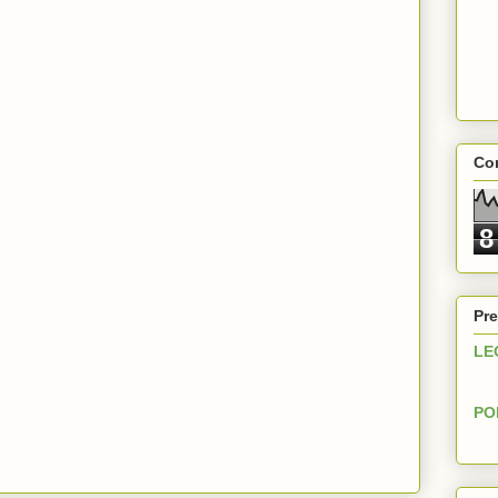
Con
8
Pre
LE
PO