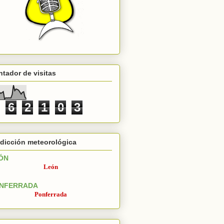
tador de visitas
6
2
1
0
3
dicción meteorológica
ÓN
León
NFERRADA
Ponferrada