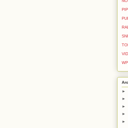
NO
PIP
PU
RA
SN
TO
VI
WP
Arc
►
►
►
►
►