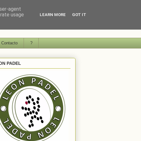
user-agent
erate usage
LEARN MORE
GOT IT
Contacto
?
ON PADEL