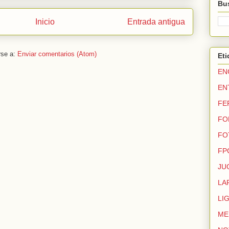
Bus
Inicio
Entrada antigua
rse a:
Enviar comentarios (Atom)
Eti
EN
EN
FE
FO
FO
FP
JU
LA
LI
ME