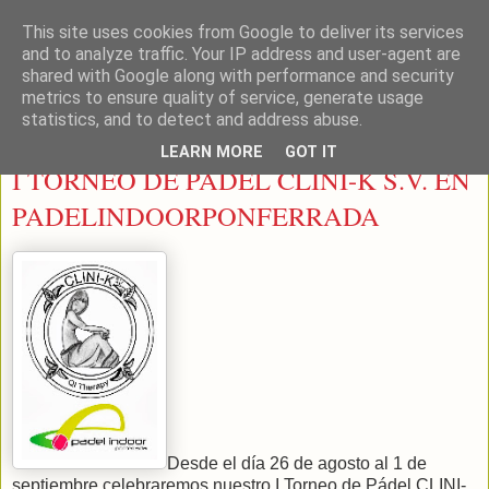
This site uses cookies from Google to deliver its services
LEON PADEL
and to analyze traffic. Your IP address and user-agent are
shared with Google along with performance and security
metrics to ensure quality of service, generate usage
statistics, and to detect and address abuse.
jueves, 8 de agosto de 2013
LEARN MORE
GOT IT
I TORNEO DE PADEL CLINI-K S.V. EN
PADELINDOORPONFERRADA
Desde el día 26 de agosto al 1 de
septiembre celebraremos nuestro I Torneo de Pádel CLINI-