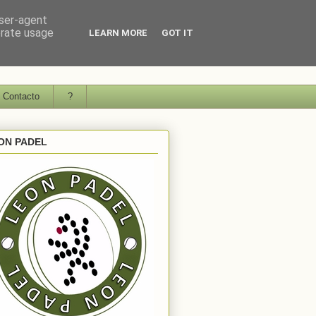
user-agent
erate usage
LEARN MORE
GOT IT
Contacto
?
ON PADEL