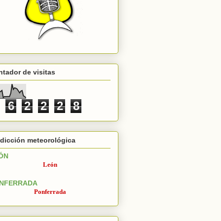
tador de visitas
6
2
2
2
8
dicción meteorológica
ÓN
León
NFERRADA
Ponferrada