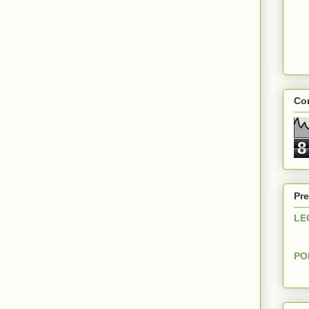
Con
8
Pre
LE
PO