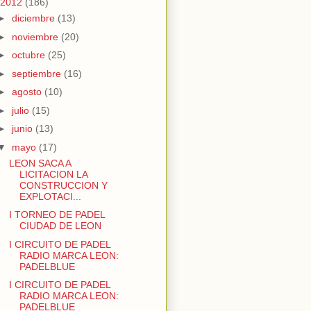
2012
(186)
►
diciembre
(13)
►
noviembre
(20)
►
octubre
(25)
►
septiembre
(16)
►
agosto
(10)
►
julio
(15)
►
junio
(13)
▼
mayo
(17)
LEON SACA A
LICITACION LA
CONSTRUCCION Y
EXPLOTACI...
I TORNEO DE PADEL
CIUDAD DE LEON
I CIRCUITO DE PADEL
RADIO MARCA LEON:
PADELBLUE
I CIRCUITO DE PADEL
RADIO MARCA LEON:
PADELBLUE