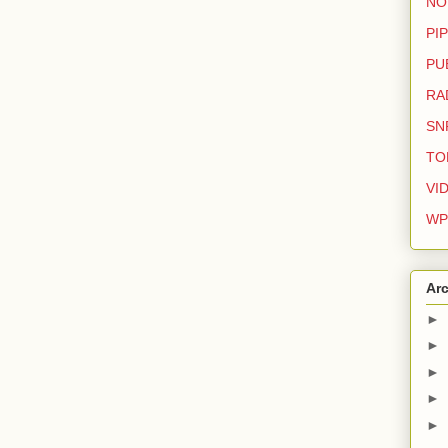
NO
PIP
PU
RA
SN
TO
VI
WP
Arc
►
►
►
►
►