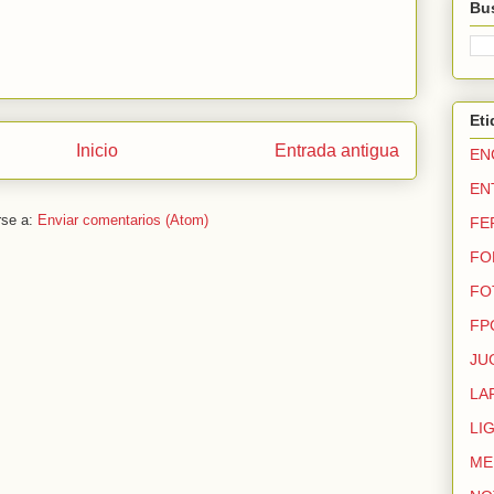
Bus
Eti
Inicio
Entrada antigua
EN
EN
rse a:
Enviar comentarios (Atom)
FE
FO
FO
FP
JU
LA
LI
ME