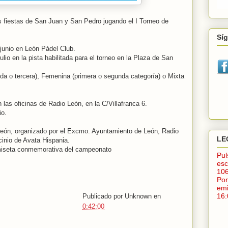
las fiestas de San Juan y San Pedro jugando el I Torneo de
Sí
e junio en León Pádel Club.
ulio en la pista habilitada para el torneo en la Plaza de San
da o tercera), Femenina (primera o segunda categoría) o Mixta
 las oficinas de Radio León, en la C/Villafranca 6.
io.
León, organizado por el Excmo. Ayuntamiento de León, Radio
LE
cinio de Avata Hispania.
amiseta conmemorativa del campeonato
Pu
esc
10
Po
em
16:
Publicado por
Unknown
en
0:42:00