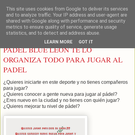
This site uses cookies from Google to deliver its services
LEON PADEL
and to analyze traffic. Your IP address and user-agent are
shared with Google along with performance and security
metrics to ensure quality of service, generate usage
statistics, and to detect and address abuse.
lunes, 3 de marzo de 2014
LEARN MORE
GOT IT
PADEL BLUE LEON TE LO
ORGANIZA TODO PARA JUGAR AL
PADEL
¿Quieres iniciarte en este deporte y no tienes compañeros
para jugar?
¿Quieres conocer a gente nueva para jugar al pádel?
¿Eres nuevo en la ciudad y no tienes con quién jugar?
¿Quieres mejorar tu nivel de pádel?