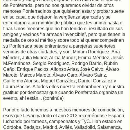
de Ponferrada, pero no nos queremos olvidar de otros
menores Ponferradinos que quisieron estar y probar suerte
en su casa, que dejaron la vergüenza aparcada y se
enfrentaron a un montón de público que les animó hasta el
final. Unos menores que no han tenido el resultado de sus
amigos y vecinos “la armada invencible”, pero que tienen la
medalla de oro al mérito y sobre todo al querer competir en
su Ponferrada pese enfrentarse a parejeras superiores
venidas de otras ciudades, y son; Miriam Rodríguez, Ana
Méndez, Julia Muñoz, Alicia Muñoz, Emma Méndez, Jesús
M.Fernández, Sergio Rodríguez, Rodrigo Barrio, Rubén
Caño, Enrique Pacios, Alfonso Arias, José Calvo, Álvaro
Maroto, Marcos Maroto, Álvaro Caro, Álvaro Sainz,
Guillermo Alonso, Miguel González, Daniel González y
Laura Pacios. A todos ellos nuestra enhorabuena y nuestra
gratitud por demostrar que cuando Ponferrada organiza un
evento, ahí están... (continúa)
Por otro lado tenemos a nuestros menores de competición,
esos que llevan ya todo el año 2012 recorriéndose España,
luchando por torneos, campeonatos y TyC. Han estado en
Córdoba, Badajoz, Madrid, Avilés, Valladolid, Salamanca,