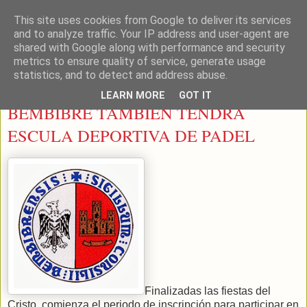
This site uses cookies from Google to deliver its services
LEON PADEL
and to analyze traffic. Your IP address and user-agent are
shared with Google along with performance and security
metrics to ensure quality of service, generate usage
statistics, and to detect and address abuse.
lunes, 23 de septiembre de 2013
LEARN MORE
GOT IT
BEMBIBRE TAMBIEN TENDRA
ESCULA DEPORTIVA DE PADEL
Finalizadas las fiestas del
Cristo, comienza el periodo de inscripción para participar en