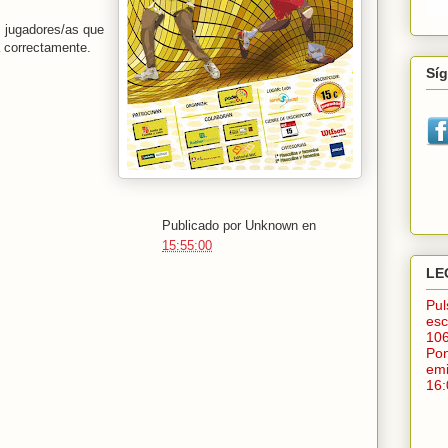
s jugadores/as que
a correctamente.
Sí
Publicado por
Unknown
en
15:55:00
LE
Pu
esc
10
Po
em
16: