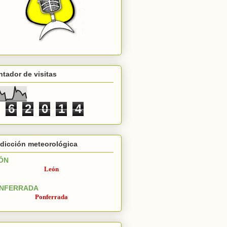
tador de visitas
6
2
0
1
4
dicción meteorológica
ÓN
León
NFERRADA
Ponferrada