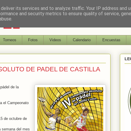
deliver its services and to analyze traffic. Your IP address and 
formance and security metrics to ensure quality of service, gen
DEL
abuse.
Torneos
Fotos
Videos
Calendario
Encuestas
LE
OLUTO DE PADEL DE CASTILLA
pádel de la
ara el Campeonato
15 de octubre de
ima semana del mes