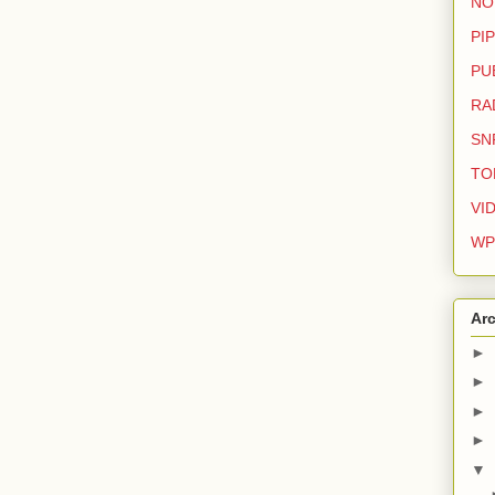
NO
PIP
PU
RA
SN
TO
VI
WP
Arc
►
►
►
►
▼