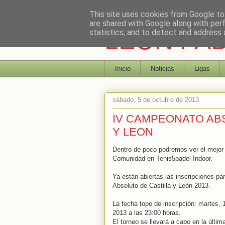
This site uses cookies from Google to 
are shared with Google along with per
LEON PA
statistics, and to detect and address 
Inicio
Noticias
Ligas
sábado, 5 de octubre de 2013
IV CAMPEONATO ABS
Y LEON
Dentro de poco podremos ver el mejor 
Comunidad en Tenis5padel Indoor.
Ya están abiertas las inscripciones p
Absoluto de Castilla y León 2013.
La fecha tope de inscripción: martes, 
2013 a las 23:00 horas.
El torneo se llevará a cabo en la últ