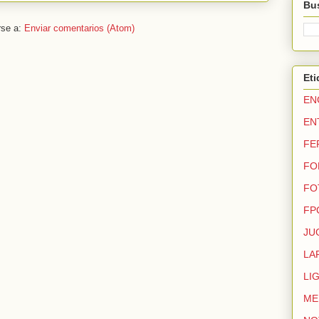
Bus
rse a:
Enviar comentarios (Atom)
Eti
EN
EN
FE
FO
FO
FP
JU
LA
LI
ME