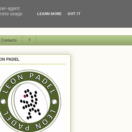
user-agent
erate usage
LEARN MORE
GOT IT
Contacto
?
ON PADEL