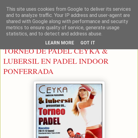
This site uses cookies from Google to deliver its services
LEON PADEL
and to analyze traffic. Your IP address and user-agent are
shared with Google along with performance and security
metrics to ensure quality of service, generate usage
statistics, and to detect and address abuse.
viernes, 13 de diciembre de 2013
LEARN MORE
GOT IT
TORNEO DE PADEL CEYKA &
LUBERSIL EN PADEL INDOOR
PONFERRADA