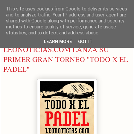
This site uses cookies from Google to deliver its services
LEON PADEL
and to analyze traffic. Your IP address and user-agent are
shared with Google along with performance and security
metrics to ensure quality of service, generate usage
statistics, and to detect and address abuse.
viernes, 10 de enero de 2014
LEARN MORE
GOT IT
LEONOTICIAS.COM LANZA SU
PRIMER GRAN TORNEO "TODO X EL
PADEL"