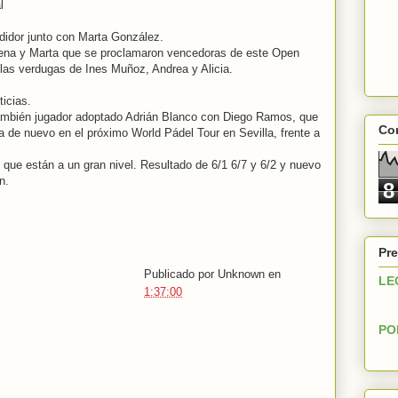
l
udidor junto con Marta González.
ena y Marta que se proclamaron vencedoras de este Open
 las verdugas de Ines Muñoz, Andrea y Alicia.
icias.
 también jugador adoptado Adrián Blanco con Diego Ramos, que
Con
ja de nuevo en el próximo World Pádel Tour en Sevilla, frente a
 que están a un gran nivel. Resultado de 6/1 6/7 y 6/2 y nuevo
n.
8
Pre
Publicado por
Unknown
en
LE
1:37:00
PO