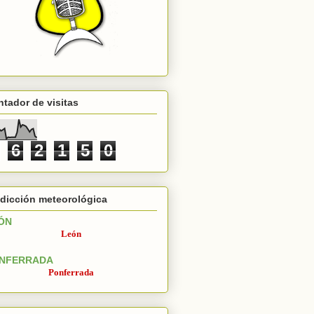
tador de visitas
6
2
1
5
0
dicción meteorológica
ÓN
León
NFERRADA
Ponferrada