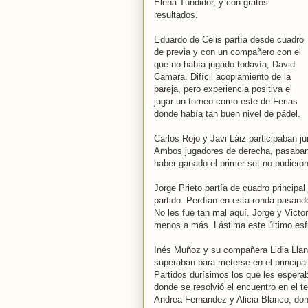
Elena Tundidor, y con gratos
resultados.
Eduardo de Celis partía desde cuadro
de previa y con un compañero con el
que no había jugado todavía, David
Camara. Difícil acoplamiento de la
pareja, pero experiencia positiva el
jugar un torneo como este de Ferias
donde había tan buen nivel de pádel.
Carlos Rojo y Javi Láiz participaban j
Ambos jugadores de derecha, pasaban
haber ganado el primer set no pudieron
Jorge Prieto partía de cuadro principal
partido. Perdían en esta ronda pasand
No les fue tan mal aquí. Jorge y Victo
menos a más. Lástima este último es
Inés Muñoz y su compañera Lidia Llano
superaban para meterse en el principal
Partidos durísimos los que les espera
donde se resolvió el encuentro en el te
Andrea Fernandez y Alicia Blanco, don