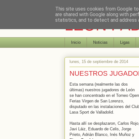
This site uses cookies from Google to 
are shared with Google along with per
LEON PA
statistics, and to detect and address 
Inicio
Noticias
Ligas
lunes, 15 de septiembre de 2014
NUESTROS JUGADOR
Esta semana (realmente las dos
últimas) nuestros jugadores de León
se han concentrado en el Torneo Open
Ferias Virgen de San Lorenzo,
disputado en las instalaciones del Clu
Lasa Sport de Valladolid.
Hasta allí se desplazaron, Carlos Rojo
Javi Láiz, Eduardo de Celis, Jorge
Prieto, Adrián Blanco, Inés Muñoz y