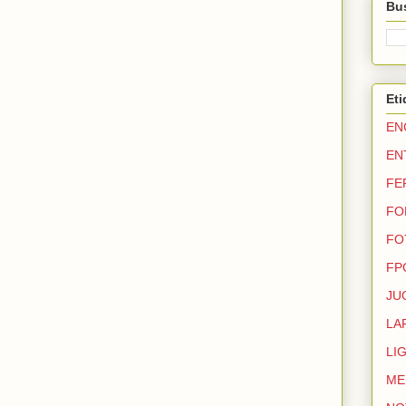
Bus
Eti
EN
EN
FE
FO
FO
FP
JU
LA
LI
ME