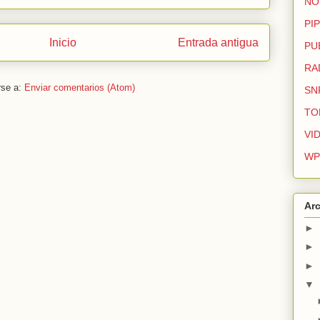
NO
PIP
Inicio
Entrada antigua
PU
RA
rse a:
Enviar comentarios (Atom)
SN
TO
VI
WP
Arc
►
►
►
▼