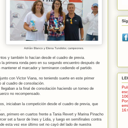
Sí
Adríán Blanco y Elena Tundidor, campeones.
untos y también lo hacían desde el cuadro de previa.
 la primera ronda pero en su segundo encuentro después de
 mantener el marcador y terminaron cediendo el partido.
LE
 junto con Victor Viana, no teniendo suerte en este primer
o al cuadro de consolación.
Pu
r llegaban a la final de consolación haciendo un torneo de
esc
fuerzo no recompensado.
10
Po
s, iniciaban la competición desde el cuadro de previa, que
em
.
16:
ban, primero en cuartos frente a Tania Revert y Marina Pinacho
rcer set a favor de Ines y Lidia, y luego en semifinales contra
de esta vez ese último set no cayó del lado de nuestra