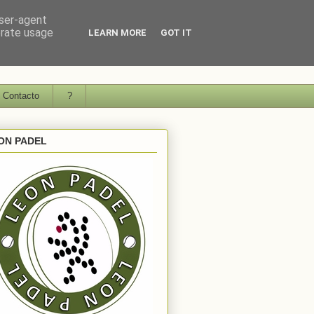
user-agent
erate usage
LEARN MORE
GOT IT
Contacto
?
ON PADEL