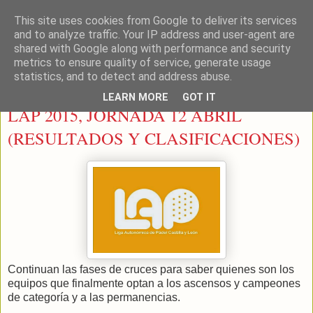
This site uses cookies from Google to deliver its services
LEON PADEL
and to analyze traffic. Your IP address and user-agent are
shared with Google along with performance and security
metrics to ensure quality of service, generate usage
statistics, and to detect and address abuse.
sábado, 18 de abril de 2015
LEARN MORE
GOT IT
LAP 2015, JORNADA 12 ABRIL
(RESULTADOS Y CLASIFICACIONES)
Continuan las fases de cruces para saber quienes son los
equipos que finalmente optan a los ascensos y campeones
de categoría y a las permanencias.