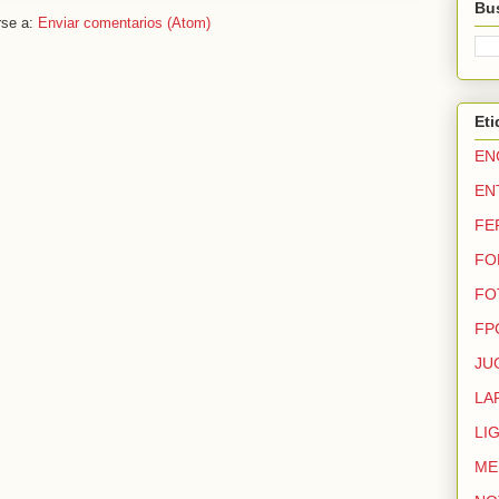
Bus
rse a:
Enviar comentarios (Atom)
Eti
EN
EN
FE
FO
FO
FP
JU
LA
LI
ME