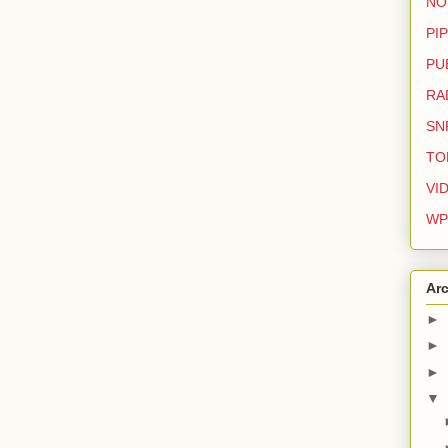
NO
PIP
PU
RA
SN
TO
VI
WP
Arc
►
►
►
▼