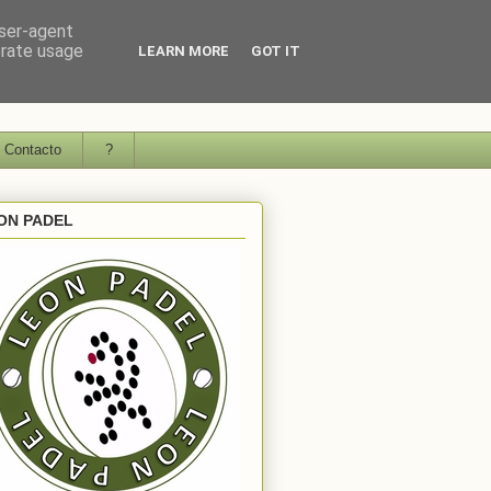
user-agent
erate usage
LEARN MORE
GOT IT
Contacto
?
ON PADEL