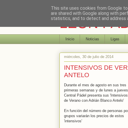
This site uses cookies from Google to 
are shared with Google along with per
LEON PA
statistics, and to detect and address 
Inicio
Noticias
Ligas
miércoles, 30 de julio de 2014
INTENSIVOS DE VE
ANTELO
Durante el mes de agosto en sus tres
primeras semanas y de lunes a jueves
Central Pádel presenta sus 'Intensivos
de Verano con Adrián Blanco Antelo'
En función del número de personas po
grupos variarán los precios de estos
'intensivos'