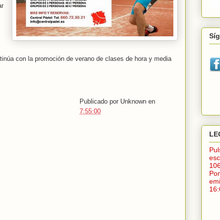
ar
Sí
ntinúa con la promoción de verano de clases de hora y media
Publicado por
Unknown
en
7:55:00
LE
Pu
esc
10
Po
em
16: