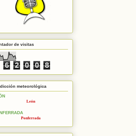
tador de visitas
6
2
0
0
8
dicción meteorológica
ÓN
León
NFERRADA
Ponferrada