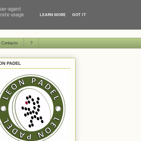
user-agent
erate usage
LEARN MORE
GOT IT
Contacto
?
ON PADEL