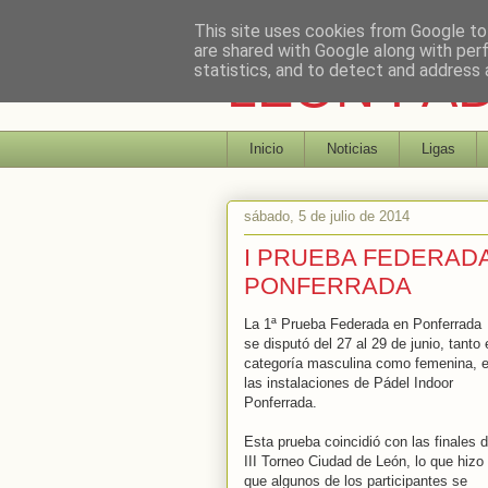
This site uses cookies from Google to 
are shared with Google along with per
LEON PA
statistics, and to detect and address 
Inicio
Noticias
Ligas
sábado, 5 de julio de 2014
I PRUEBA FEDERAD
PONFERRADA
La 1ª Prueba Federada en Ponferrada
se disputó del 27 al 29 de junio, tanto 
categoría masculina como femenina, 
las instalaciones de Pádel Indoor
Ponferrada.
Esta prueba coincidió con las finales d
III Torneo Ciudad de León, lo que hizo
que algunos de los participantes se