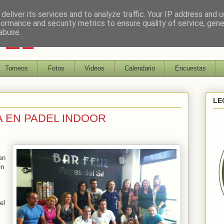
deliver its services and to analyze traffic. Your IP address and 
formance and security metrics to ensure quality of service, gen
DEL
abuse.
Torneos
Fotos
Videos
Calendario
Encuestas
LE
A EN PADEL INDOOR
en
en
el