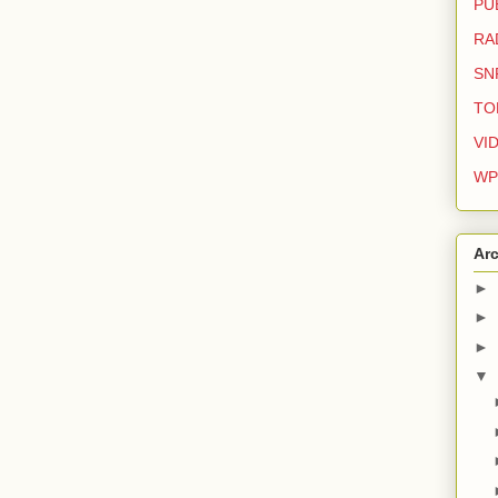
PU
RA
SN
TO
VI
WP
Arc
►
►
►
▼