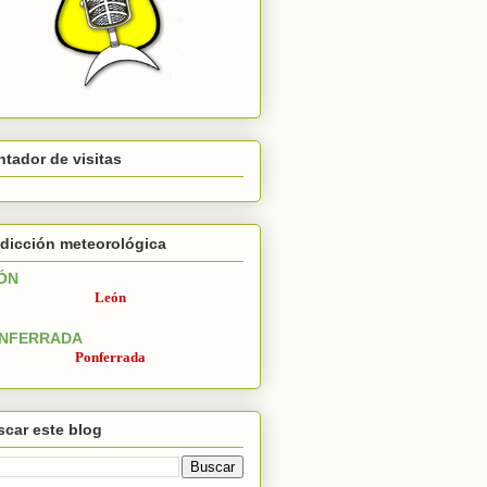
tador de visitas
dicción meteorológica
ÓN
León
NFERRADA
Ponferrada
car este blog