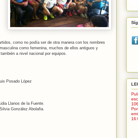
Sí
rtidos, como no podía ser de otra manera con los nombres
a masculina como femenina, muchos de ellos antiguos y
también a nivel nacional por equipos.
uis Posado López
LE
Pu
esc
dia Llanos de la Fuente.
10
Po
Silvia González Abolafia.
em
16: