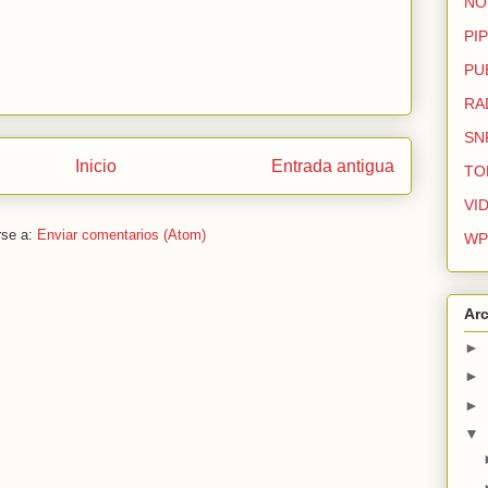
NO
PIP
PU
RA
SN
Inicio
Entrada antigua
TO
VI
rse a:
Enviar comentarios (Atom)
WP
Arc
►
►
►
▼