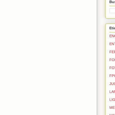
Bus
Eti
EN
EN
FE
FO
FO
FP
JU
LA
LI
ME