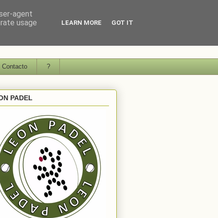
user-agent
erate usage
LEARN MORE
GOT IT
Contacto
?
ON PADEL