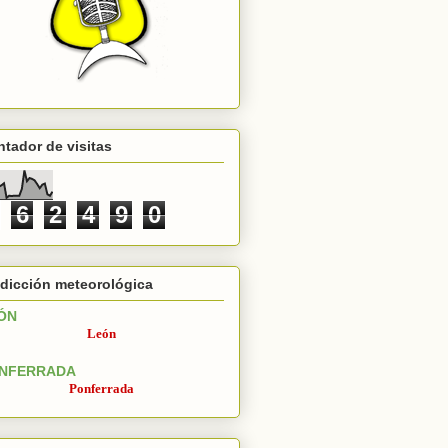
tador de visitas
6
2
4
9
0
dicción meteorológica
ÓN
León
NFERRADA
Ponferrada