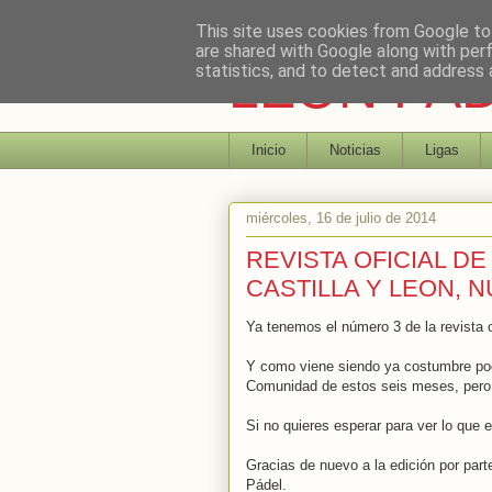
This site uses cookies from Google to 
are shared with Google along with per
LEON PA
statistics, and to detect and address 
Inicio
Noticias
Ligas
miércoles, 16 de julio de 2014
REVISTA OFICIAL D
CASTILLA Y LEON, 
Ya tenemos el número 3 de la revista o
Y como viene siendo ya costumbre podr
Comunidad de estos seis meses, pero 
Si no quieres esperar para ver lo que 
Gracias de nuevo a la edición por parte
Pádel.