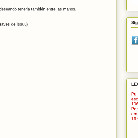
deseando tenerla también entre las manos.
Sí
traves de Issuu)
LE
Pu
esc
10
Po
em
16: