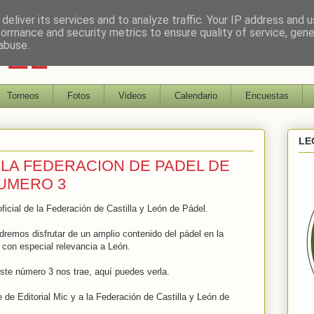
deliver its services and to analyze traffic. Your IP address and 
formance and security metrics to ensure quality of service, gen
DEL
abuse.
Torneos
Fotos
Videos
Calendario
Encuestas
LE
E LA FEDERACION DE PADEL DE
NUMERO 3
ficial de la Federación de Castilla y León de Pádel.
emos disfrutar de un amplio contenido del pádel en la
con especial relevancia a León.
este número 3 nos trae, aquí puedes verla.
 de Editorial Mic y a la Federación de Castilla y León de