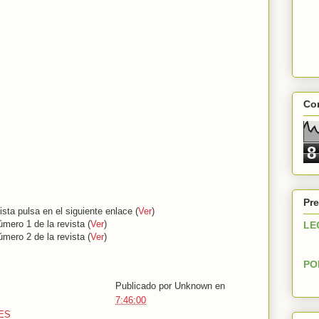
Con
8
Pre
sta pulsa en el siguiente enlace (
Ver
)
úmero 1 de la revista (
Ver
)
LE
úmero 2 de la revista (
Ver
)
PO
Publicado por
Unknown
en
7:46:00
ES