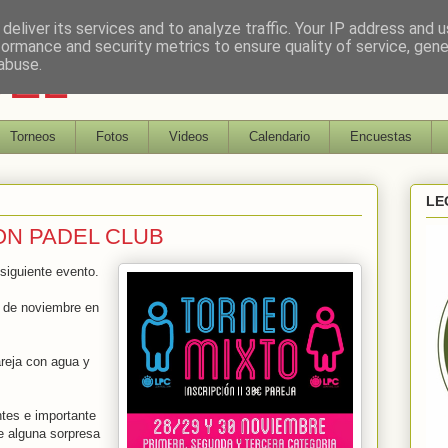
deliver its services and to analyze traffic. Your IP address and 
formance and security metrics to ensure quality of service, gen
DEL
abuse.
Torneos
Fotos
Videos
Calendario
Encuestas
LE
ON PADEL CLUB
siguiente evento.
0 de noviembre en
areja con agua y
ntes e importante
e alguna sorpresa