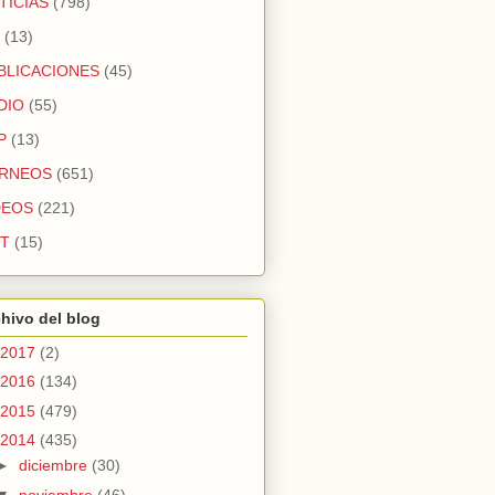
TICIAS
(798)
(13)
BLICACIONES
(45)
DIO
(55)
P
(13)
RNEOS
(651)
DEOS
(221)
T
(15)
hivo del blog
2017
(2)
2016
(134)
2015
(479)
2014
(435)
►
diciembre
(30)
▼
noviembre
(46)