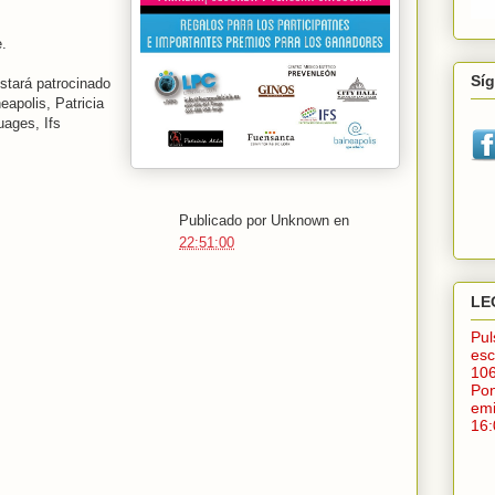
e.
Sí
stará patrocinado
eapolis, Patricia
uages, Ifs
Publicado por
Unknown
en
22:51:00
LE
Pu
esc
10
Po
em
16: