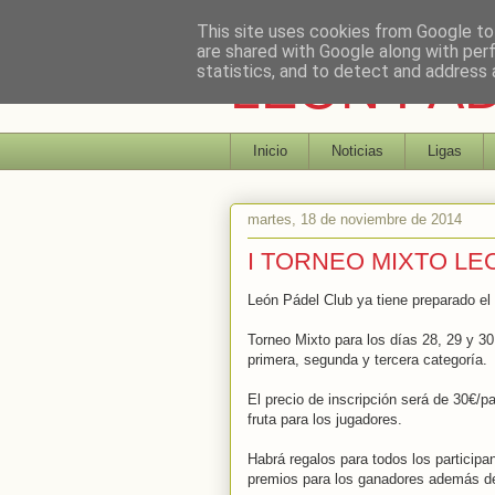
This site uses cookies from Google to 
are shared with Google along with per
LEON PA
statistics, and to detect and address 
Inicio
Noticias
Ligas
martes, 18 de noviembre de 2014
I TORNEO MIXTO LE
León Pádel Club ya tiene preparado el 
Torneo Mixto para los días 28, 29 y 3
primera, segunda y tercera categoría.
El precio de inscripción será de 30€/p
fruta para los jugadores.
Habrá regalos para todos los participa
premios para los ganadores además d