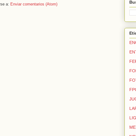
Bus
rse a:
Enviar comentarios (Atom)
Eti
EN
EN
FE
FO
FO
FP
JU
LA
LI
ME