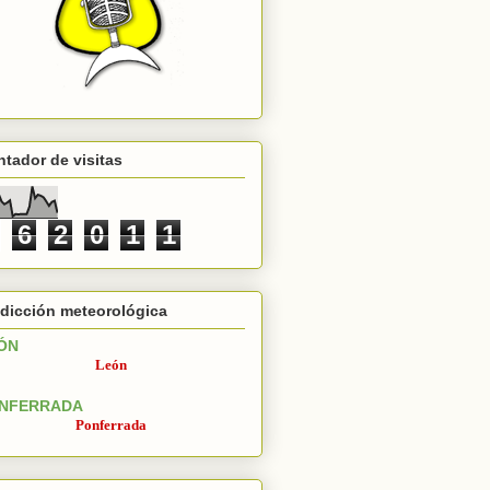
tador de visitas
6
2
0
1
1
dicción meteorológica
ÓN
León
NFERRADA
Ponferrada