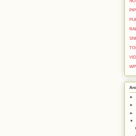
NO
PIP
PU
RA
SN
TO
VI
WP
Arc
►
►
►
▼