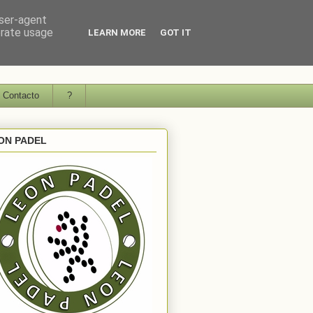
user-agent
erate usage
LEARN MORE
GOT IT
Contacto
?
ON PADEL