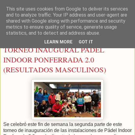
This site uses cookies from Google to deliver its services
LEON PADEL
and to analyze traffic. Your IP address and user-agent are
shared with Google along with performance and security
metrics to ensure quality of service, generate usage
statistics, and to detect and address abuse.
jueves, 4 de febrero de 2016
LEARN MORE
GOT IT
TORNEO INAUGURAL PADEL
INDOOR PONFERRADA 2.0
(RESULTADOS MASCULINOS)
Se celebró este fin de semana la segunda parte de este
torneo de inauguración de las instalaciones de Pádel Indoor