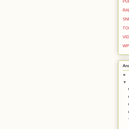
PU
RA
SN
TO
VI
WP
Arc
►
▼