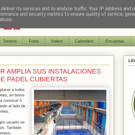
deliver its services and to analyze traffic. Your IP address and 
formance and security metrics to ensure quality of service, gen
DEL
abuse.
Torneos
Fotos
Videos
Calendario
Encuestas
LE
R AMPLIA SUS INSTALACIONES
DE PADEL CUBIERTAS
placer a todos
iones, en breve
 construir 5
arán al lado de
entes.
gún usuario se
idos. También
orneos,