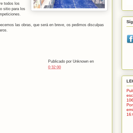
re todos los
 sitio para los
mpeticiones.
Sí
ecemos las obras, que será en breve, os pedimos disculpas
aros.
Publicado por
Unknown
en
0:32:00
LE
Pu
esc
10
Po
em
16: