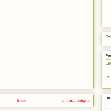
Con
Pre
LE
PO
Bus
Inicio
Entrada antigua