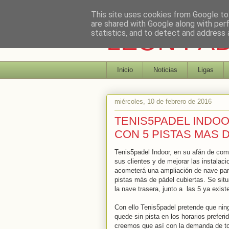
This site uses cookies from Google to 
are shared with Google along with per
LEON PA
statistics, and to detect and address 
Inicio
Noticias
Ligas
miércoles, 10 de febrero de 2016
TENIS5PADEL INDOO
CON 5 PISTAS MAS 
Tenis5padel Indoor, en su afán de com
sus clientes y de mejorar las instalac
acometerá una ampliación de nave para
pistas más de pádel cubiertas. Se situ
la nave trasera, junto a las 5 ya exist
Con ello Tenis5padel pretende que nin
quede sin pista en los horarios prefer
creemos que así con la demanda de t