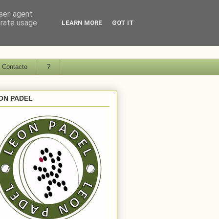
user-agent
erate usage
LEARN MORE
GOT IT
Contacto
?
ON PADEL