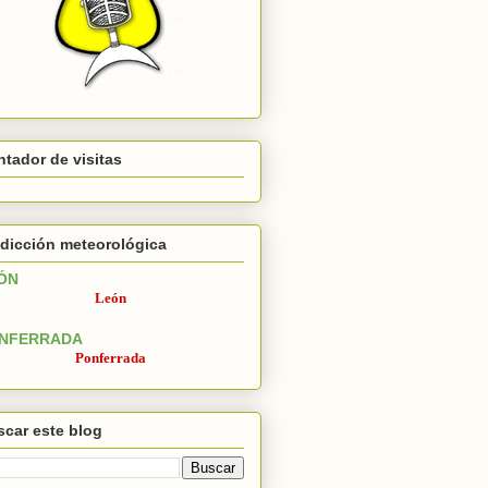
tador de visitas
dicción meteorológica
ÓN
León
NFERRADA
Ponferrada
car este blog