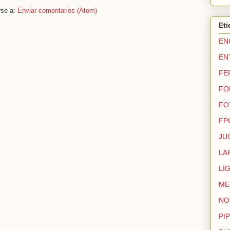
rse a:
Enviar comentarios (Atom)
Eti
EN
EN
FE
FO
FO
FP
JU
LA
LI
ME
NO
PIP