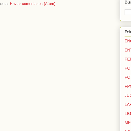
Bus
rse a:
Enviar comentarios (Atom)
Eti
EN
EN
FE
FO
FO
FP
JU
LA
LI
ME