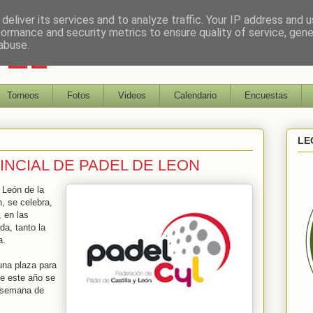
deliver its services and to analyze traffic. Your IP address and 
formance and security metrics to ensure quality of service, gen
DEL
abuse.
Torneos
Fotos
Videos
Calendario
Encuestas
LE
NCIAL DE PADEL DE LEON
 León de la
, se celebra,
 en las
da, tanto la
a.
una plaza para
ue este año se
e semana de