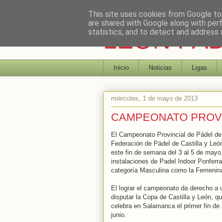
This site uses cookies from Google to 
are shared with Google along with per
LEON PA
statistics, and to detect and address 
Inicio
Noticias
Ligas
miércoles, 1 de mayo de 2013
CAMPEONATO PROVI
El Campeonato Provincial de Pádel de
Federación de Pádel de Castilla y León
este fin de semana del 3 al 5 de mayo,
instalaciones de Padel Indoor Ponferra
categoría Masculina como la Femenin
El lograr el campeonato da derecho a 
disputar la Copa de Castilla y León, q
celebra en Salamanca el primer fin d
junio.