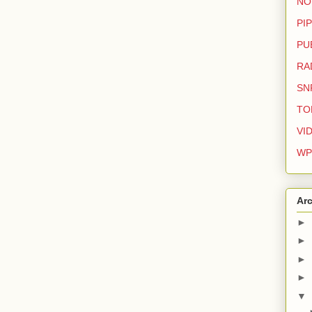
NO
PIP
PU
RA
SN
TO
VI
WP
Arc
►
►
►
►
▼