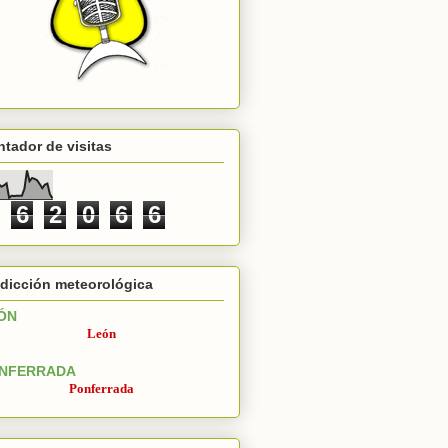
tador de visitas
6
2
0
6
6
dicción meteorológica
ÓN
León
NFERRADA
Ponferrada