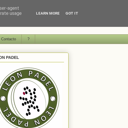
user-agent
erate usage
LEARN MORE
GOT IT
Contacto
?
ON PADEL