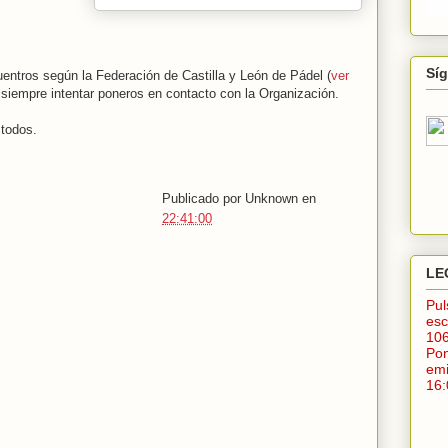
Sí
cuentros según la Federación de Castilla y León de Pádel (
ver
ue siempre intentar poneros en contacto con la Organización.
todos.
Publicado por
Unknown
en
22:41:00
LE
Pu
esc
10
Po
em
16: