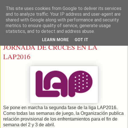
This site uses cookies from Google to deliver its services
LEON PADEL
and to analyze traffic. Your IP address and user-agent are
shared with Google along with performance and security
metrics to ensure quality of service, generate usage
statistics, and to detect and address abuse.
sábado, 26 de marzo de 2016
LEARN MORE
GOT IT
JORNADA DE CRUCES EN LA
LAP2016
Se pone en marcha la segunda fase de la liga LAP2016.
Como todas las semanas de juego, la Organización publica
relación provisional de los enfrentamientos para el fin de
semana del 2 y 3 de abril.