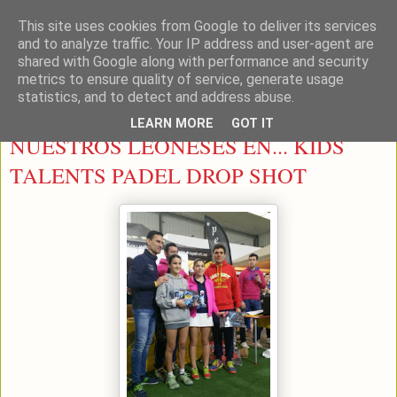
This site uses cookies from Google to deliver its services
LEON PADEL
and to analyze traffic. Your IP address and user-agent are
shared with Google along with performance and security
metrics to ensure quality of service, generate usage
statistics, and to detect and address abuse.
jueves, 10 de marzo de 2016
LEARN MORE
GOT IT
NUESTROS LEONESES EN... KIDS
TALENTS PADEL DROP SHOT