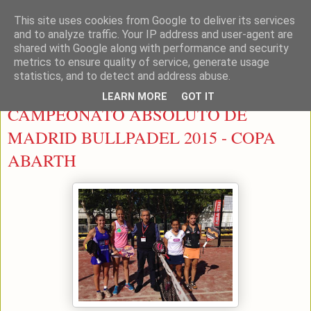
This site uses cookies from Google to deliver its services
LEON PADEL
and to analyze traffic. Your IP address and user-agent are
shared with Google along with performance and security
metrics to ensure quality of service, generate usage
statistics, and to detect and address abuse.
lunes, 15 de junio de 2015
LEARN MORE
GOT IT
CAMPEONATO ABSOLUTO DE
MADRID BULLPADEL 2015 - COPA
ABARTH