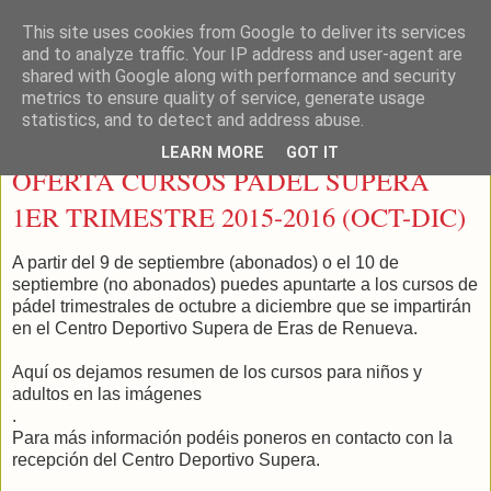
This site uses cookies from Google to deliver its services
LEON PADEL
and to analyze traffic. Your IP address and user-agent are
shared with Google along with performance and security
metrics to ensure quality of service, generate usage
statistics, and to detect and address abuse.
miércoles, 9 de septiembre de 2015
LEARN MORE
GOT IT
OFERTA CURSOS PADEL SUPERA
1ER TRIMESTRE 2015-2016 (OCT-DIC)
A partir del 9 de septiembre (abonados) o el 10 de
septiembre (no abonados) puedes apuntarte a los cursos de
pádel trimestrales de octubre a diciembre que se impartirán
en el Centro Deportivo Supera de Eras de Renueva.
Aquí os dejamos resumen de los cursos para niños y
adultos en las imágenes
.
Para más información podéis poneros en contacto con la
recepción del Centro Deportivo Supera.