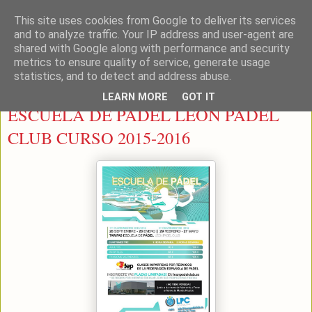
This site uses cookies from Google to deliver its services
LEON PADEL
and to analyze traffic. Your IP address and user-agent are
shared with Google along with performance and security
metrics to ensure quality of service, generate usage
statistics, and to detect and address abuse.
miércoles, 9 de septiembre de 2015
LEARN MORE
GOT IT
ESCUELA DE PADEL LEON PADEL
CLUB CURSO 2015-2016