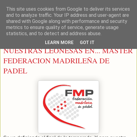
This site uses cookies from Google to deliver its services
LEON PADEL
and to analyze traffic. Your IP address and user-agent are
shared with Google along with performance and security
metrics to ensure quality of service, generate usage
statistics, and to detect and address abuse.
domingo, 6 de diciembre de 2015
LEARN MORE
GOT IT
NUESTRAS LEONESAS EN... MASTER
FEDERACION MADRILEÑA DE
PADEL