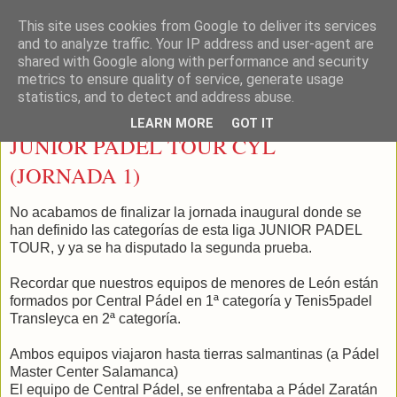
This site uses cookies from Google to deliver its services
LEON PADEL
and to analyze traffic. Your IP address and user-agent are
shared with Google along with performance and security
metrics to ensure quality of service, generate usage
statistics, and to detect and address abuse.
jueves, 3 de diciembre de 2015
LEARN MORE
GOT IT
JUNIOR PADEL TOUR CYL
(JORNADA 1)
No acabamos de finalizar la jornada inaugural donde se
han definido las categorías de esta liga JUNIOR PADEL
TOUR, y ya se ha disputado la segunda prueba.
Recordar que nuestros equipos de menores de León están
formados por Central Pádel en 1ª categoría y Tenis5padel
Transleyca en 2ª categoría.
Ambos equipos viajaron hasta tierras salmantinas (a Pádel
Master Center Salamanca)
El equipo de Central Pádel, se enfrentaba a Pádel Zaratán