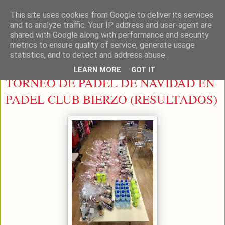
This site uses cookies from Google to deliver its services
LEON PADEL
and to analyze traffic. Your IP address and user-agent are
shared with Google along with performance and security
metrics to ensure quality of service, generate usage
statistics, and to detect and address abuse.
lunes, 14 de diciembre de 2015
LEARN MORE
GOT IT
TORNEO DE PADEL DE NAVIDAD EN
PADEL CLUB BIERZO (RESULTADOS)