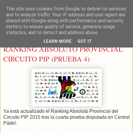
This site uses cookies from Google to deliver its services
LEON PADEL
and to analyze traffic. Your IP address and user-agent are
shared with Google along with performance and security
metrics to ensure quality of service, generate usage
statistics, and to detect and address abuse.
viernes, 2 de octubre de 2015
LEARN MORE
GOT IT
RANKING ABSOLUTO PROVINCIAL
CIRCUITO PIP (PRUEBA 4)
Ya está actualizado el Ranking Absoluto Provincial del
Circuito PIP 2015 tras la cuarta prueba disputada en Central
Pádel.