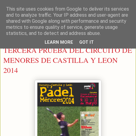
This site uses cookies from Google to deliver its services
LEON PADEL
and to analyze traffic. Your IP address and user-agent are
shared with Google along with performance and security
metrics to ensure quality of service, generate usage
statistics, and to detect and address abuse.
viernes, 9 de mayo de 2014
LEARN MORE
GOT IT
TERCERA PRUEBA DEL CIRCUITO DE
MENORES DE CASTILLA Y LEON
2014