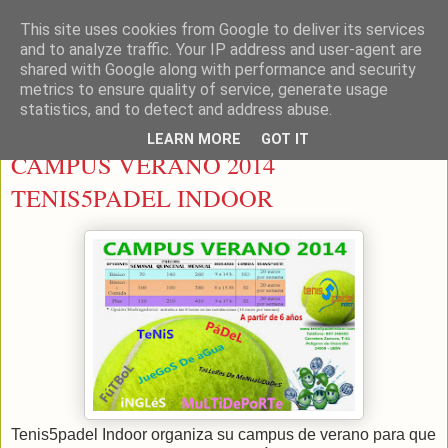
This site uses cookies from Google to deliver its services
LEON PADEL
and to analyze traffic. Your IP address and user-agent are
shared with Google along with performance and security
metrics to ensure quality of service, generate usage
statistics, and to detect and address abuse.
lunes, 19 de mayo de 2014
LEARN MORE
GOT IT
CAMPUS VERANO 2014
TENIS5PADEL INDOOR
Tenis5padel Indoor organiza su campus de verano para que