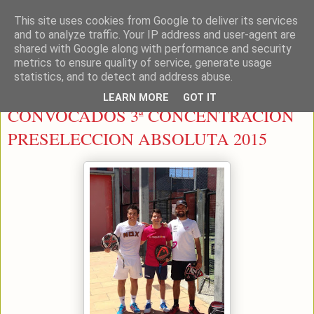
This site uses cookies from Google to deliver its services
LEON PADEL
and to analyze traffic. Your IP address and user-agent are
shared with Google along with performance and security
metrics to ensure quality of service, generate usage
statistics, and to detect and address abuse.
viernes, 15 de mayo de 2015
LEARN MORE
GOT IT
CONVOCADOS 3ª CONCENTRACION
PRESELECCION ABSOLUTA 2015